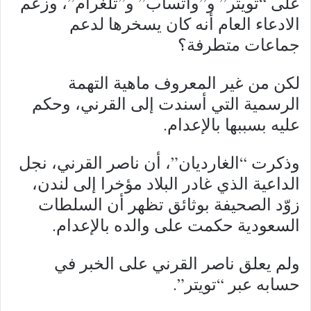
على “تويتر” و”واتساب” و”تلغرام”، وزعم
الادعاء العام أنه كان يسخرها لدعم
جماعات متطرفة؟
لكن من غير المعروف ماهية التهمة
الرسمية التي أسندت إلى القرني، وحكم
عليه بسببها بالإعدام.
وذكرت “الغارديان”، أن ناصر القرني، نجل
الداعية الذي غادر البلاد مؤخرا إلى لندن،
زوّد الصحيفة بوثائق تظهر أن السلطات
السعودية حكمت على والده بالإعدام.
ولم يعلق ناصر القرني على الخبر في
حسابه عبر “تويتر”.