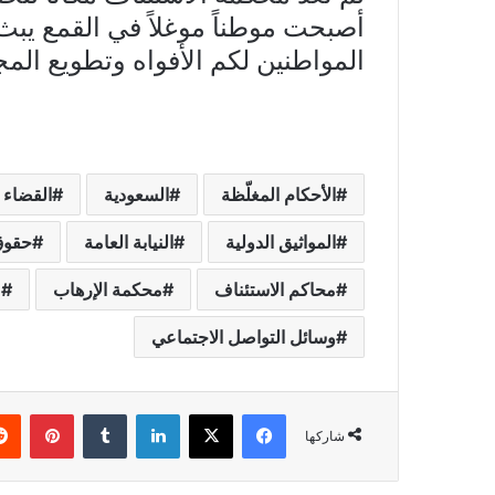
أصبحت موطناً موغلاً في القمع ي
المواطنين لكم الأفواه وتطويع المج
الأحكام المغلّظة
السعودية
القضاء 
المواثيق الدولية
النيابة العامة
حقوق
محاكم الاستئناف
محكمة الإرهاب
م
وسائل التواصل الاجتماعي
فيسبوك
X
لينكدإن
بينتي
شاركها