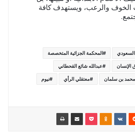
بث الخوف والرعب، ويستهدف كافة
تمع.
السعودي
المحكمة الجزائية المتخصصة
 الإنسان
عبدالله شائع القحطاني
حمد بن سلمان
معتقلي الرأي
نيوم
ريست
بوكيت
Odnoklassniki
مشاركة عبر البريد
طباعة