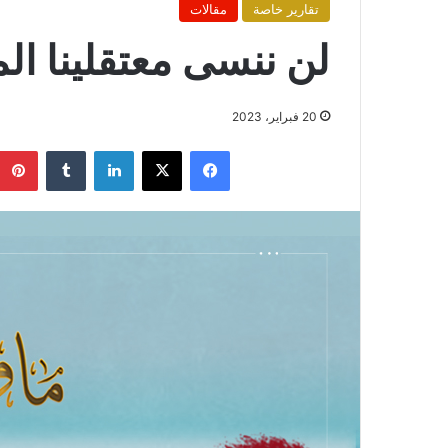
تقارير خاصة
مقالات
لن ننسى معتقلينا ال
20 فبراير، 2023
فيسبوك
X
لينكدإن