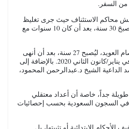
طش محاكم الاستئناف حيث جرى تغليظ
الحكم ضد الشيخ د. ناصر العمر، ليُصبحَ 30 سنة، بعد أن كان 10 سنوات مع
تغليظ الحكم الصادر ضد الشيخ عصام العويد، ليُصبح 27 سنة، بعد أن أنهى
مدة الحُكم الذي صدر ضده سابقاً في يناير/كانون الثاني 2020. بالإضافة إلى
بالسجن مدة 25 سنة ضد الداعية الشيخ د.عبدالرحمن المحمود،
طويلة جداً، خاصة أن أعداد معتقلي
ف معتقل رأي في السجون السعودية بحسب إحصائيات
 الأحكام الابتدائية أو تثبيتها، بل