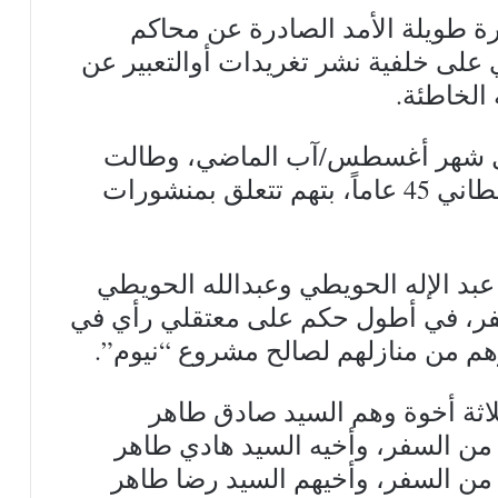
جائرة طويلة الأمد الصادرة عن محاكم
 على خلفية نشر تغريدات أوالتعبير عن
 الخاطئة.
ال شهر أغسطس/آب الماضي، وطالت
سلمى الشهاب 35 عاماً ونورة القحطاني 45 عاماً، بتهم تتعلق بمنشورات
عبد الإله الحويطي وعبدالله الحويطي
من السفر، في أطول حكم على معتقلي رأي في
رهم من منازلهم لصالح مشروع “نيوم”.
اثة أخوة وهم السيد صادق طاهر
ا منع من السفر، وأخيه السيد هادي طاهر
ها منع من السفر، وأخيهم السيد رضا طاهر