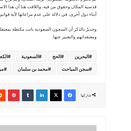
قدسية المكان وحقوق من فيه. واللافت هنا أن هذا الاس
أبناء دول أخرى، في دلالة على عدم مراعاتها لأية قوانين
وجديرٌ بالذكر أن السجون السعودية باتت مكتظة بمعتقل
ومعتقداتهم والتعبير عنها.
البحرين
الحج
السعودية
الكع
سجن المباحث
محمد بن سلمان
مر
فيسبوك
X
لينكدإن
بينتي
شاركها