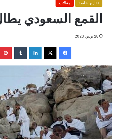
تقارير خاصة
مقالات
القمع السعودي يطال 
28 يونيو، 2023
فيسبوك
X
لينكدإن