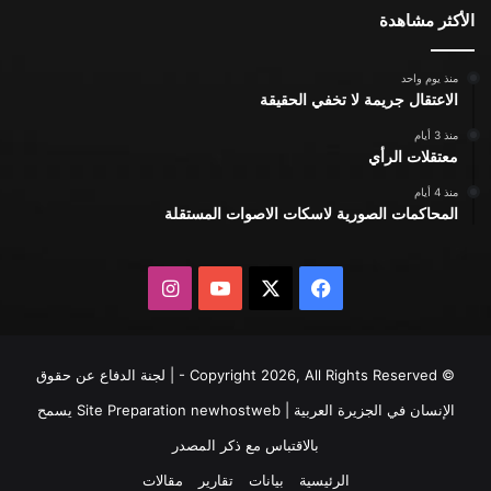
الأكثر مشاهدة
منذ يوم واحد
الاعتقال جريمة لا تخفي الحقيقة
منذ 3 أيام
معتقلات الرأي
منذ 4 أيام
المحاكمات الصورية لاسكات الاصوات المستقلة
X
فيسبوك
يوتيوب
انستقرام
© Copyright 2026, All Rights Reserved - | لجنة الدفاع عن حقوق
الإنسان في الجزيرة العربية | Site Preparation
newhostweb
يسمح
بالاقتباس مع ذكر المصدر
الرئيسية
بيانات
تقارير
مقالات