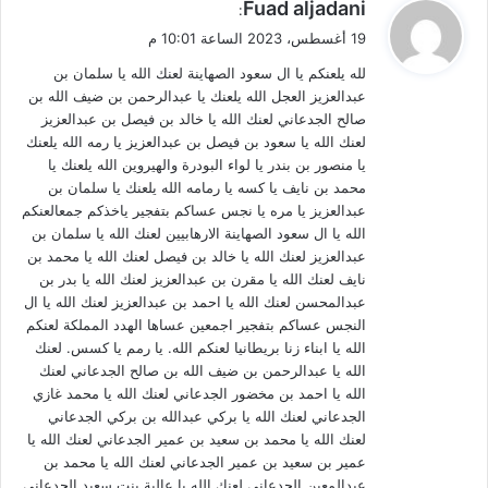
ي
Fuad aljadani
:
ق
19 أغسطس، 2023 الساعة 10:01 م
و
لله يلعنكم يا ال سعود الصهاينة لعنك الله يا سلمان بن
ل
عبدالعزيز العجل الله يلعنك يا عبدالرحمن بن ضيف الله بن
صالح الجدعاني لعنك الله يا خالد بن فيصل بن عبدالعزيز
لعنك الله يا سعود بن فيصل بن عبدالعزيز يا رمه الله يلعنك
يا منصور بن بندر يا لواء البودرة والهيروين الله يلعنك يا
محمد بن نايف يا كسه يا رمامه الله يلعنك يا سلمان بن
عبدالعزيز يا مره يا نجس عساكم بتفجير ياخذكم جمعالعنكم
الله يا ال سعود الصهاينة الارهابيين لعنك الله يا سلمان بن
عبدالعزيز لعنك الله يا خالد بن فيصل لعنك الله يا محمد بن
نايف لعنك الله يا مقرن بن عبدالعزيز لعنك الله يا بدر بن
عبدالمحسن لعنك الله يا احمد بن عبدالعزيز لعنك الله يا ال
النجس عساكم بتفجير اجمعين عساها الهدد المملكة لعنكم
الله يا ابناء زنا بريطانيا لعنكم الله. يا رمم يا كسس. لعنك
الله يا عبدالرحمن بن ضيف الله بن صالح الجدعاني لعنك
الله يا احمد بن مخضور الجدعاني لعنك الله يا محمد غازي
الجدعاني لعنك الله يا بركي عبدالله بن بركي الجدعاني
لعنك الله يا محمد بن سعيد بن عمير الجدعاني لعنك الله يا
عمير بن سعيد بن عمير الجدعاني لعنك الله يا محمد بن
عبدالمعين الجدعاني لعنك الله يا عالية بنت سعيد الجدعاني