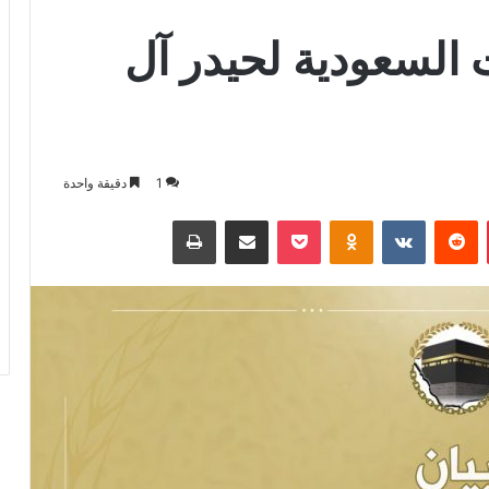
 السعودية لحيدر آل
1
دقيقة واحدة
بينتيريست
بوكيت
Odnoklassniki
مشاركة عبر البريد
طباعة