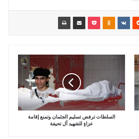
ريست
بوكيت
Odnoklassniki
مشاركة عبر البريد
طباعة
السلطات ترفض تسليم الجثمان وتمنع إقامة
عزاءٍ للشهيد آل تحيفة