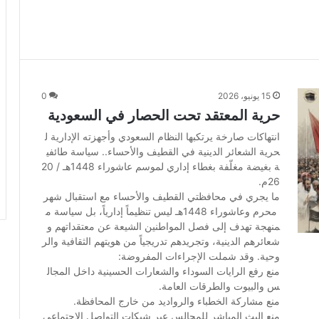
15 يونيو، 2026
0
حرية المعتقد تحت الحصار في السعودية
انتهاكات صارخة يرتكبها النظام السعودي وأجهزته الإدارية ل
حرية الشعائر الدينية في القطيف والأحساء.. سياسة طائفي
ة بغيضة مغلّفة بغطاء إداري لموسم عاشوراء 1448هـ / 20
26م.
ما يجري في محافظتي القطيف والأحساء مع استقبال شهر
محرم وعاشوراء 1448هـ ليس تنظيماً إدارياً، بل سياسة م
منهجة تهدف إلى فصل المواطنين الشيعة عن معتقداتهم و
شعائرهم الدينية، وتجريدهم تدريجياً من هويتهم الثقافية والر
وحية. وقد شملت الإجراءات المفروضة:
منع رفع الرايات السوداء والشعارات الحسينية داخل المجال
س والبيوت والطرقات العامة.
منع مشاركة الخطباء والرواديد من خارج المحافظة.
منع البث المباشر للمجالس عبر شبكات التواصل الاجتماعي