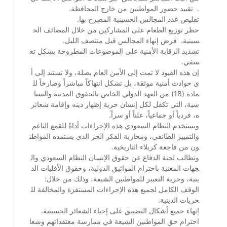
. تقييد حضور المواطنين من خارج المحافظة.
تقليص عدد المجالس الحسينية المصرح بها.
حظر توزيع الطعام على المشاركين من خلال المضائف الح
سينية. فرض إنهاء المجالس قبل منتصف الليل.
تشديد الرقابة الأمنية على الموضوعات المطروحة بشكل تع
سفي.
إن هذه القيود لا تمت إلى الأمن العام بصلة، ولا تستند إلى أ
ي حوادث أمنية موثقة، بل تشكل انتهاكاً مباشراً وصارخاً لل
مادة (18) من العهد الدولي الخاص بالحقوق المدنية والسيا
سية، التي تكفل لكل إنسان حرية إظهار دينه وإقامة شعائر
ه، فردياً أو جماعياً، علناً أو سراً.
ويستخدم النظام السعودي هذه الإجراءات أداةً للقمع الناعم
والتمييز الطائفي، ومحاربة الفكر الحر الذي يستمده المواطن
ون من فاجعة كربلاء التاريخية.
وتطالب لجنة الدفاع عن حقوق الإنسان النظام السعودي وال
جهات المعنية باحترام المواثيق الدولية، وحقوق الأقليات الد
ينية، وحرية التعبير للمواطنين الشيعة، وذلك من خلال:
الوقف الكامل لجميع هذه الإجراءات المستفزة والمخالفة لل
حريات الدينية.
إنهاء جميع أشكال التضييق على إحياء الشعائر الحسينية.
احترام حق المواطنين الشيعة في ممارسة معتقداتهم وشعا