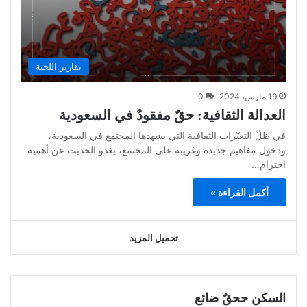
تقارير اللجنة
19 مارس، 2024
0
العدالة الثقافية: حقٌ مفقودٌ في السعودية
في ظلّ التغيّرات الثقافية التي يشهدها المجتمع في السعودية،
ودخول مفاهيم جديدة وغريبة على المجتمع، يغدو الحديث عن أهمية
احترام…
أكمل القراءة »
تحميل المزيد
السكن ححقٌ ضائع