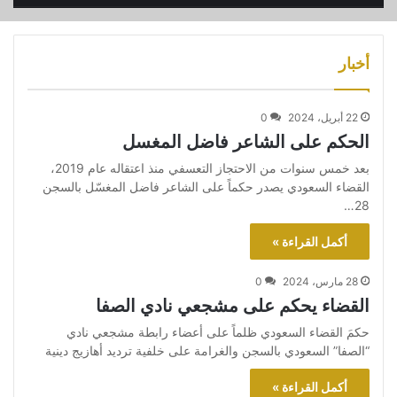
أنا محمد بن سلمان ... نعم قتلت خاشقجي
4
00:47
أخبار
يوم المعتقل العالمي
5
02:49
22 أبريل، 2024
0
الحكم على الشاعر فاضل المغسل
بعد خمس سنوات من الاحتجاز التعسفي منذ اعتقاله عام 2019،
أحمد المغسل - الحاج أبو عمران
6
02:16
القضاء السعودي يصدر حكماً على الشاعر فاضل المغسّل بالسجن
28…
أكمل القراءة »
شهداء تحت التعذيب
7
02:04
28 مارس، 2024
0
القضاء يحكم على مشجعي نادي الصفا
يخاف آل سعود من الفن الهادف
8
00:45
حكمَ القضاء السعودي ظلماً على أعضاء رابطة مشجعي نادي
“الصفا” السعودي بالسجن والغرامة على خلفية ترديد أهازيج دينية
أطفال في سجون بني سعود يتعرضون لشتى
أكمل القراءة »