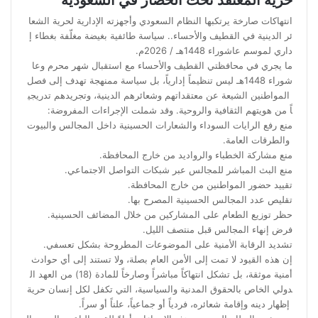
انتهاكات صارخة يرتكبها النظام السعودي وأجهزته الإدارية لحرية الشعا
ئر الدينية في القطيف والأحساء.. سياسة طائفية بغيضة مغلّفة بغطاء إ
داري لموسم عاشوراء 1448هـ / 2026م.
ما يجري في محافظتي القطيف والأحساء مع استقبال شهر محرم وعا
شوراء 1448هـ ليس تنظيماً إدارياً، بل سياسة ممنهجة تهدف إلى فصل
المواطنين الشيعة عن معتقداتهم وشعائرهم الدينية، وتجريدهم تدريجي
اً من هويتهم الثقافية والروحية. وقد شملت الإجراءات المفروضة:
منع رفع الرايات السوداء والشعارات الحسينية داخل المجالس والبيوت
والطرقات العامة.
منع مشاركة الخطباء والرواديد من خارج المحافظة.
منع البث المباشر للمجالس عبر شبكات التواصل الاجتماعي.
تقييد حضور المواطنين من خارج المحافظة.
تقليص عدد المجالس الحسينية المصرح بها.
حظر توزيع الطعام على المشاركين من خلال المضائف الحسينية.
فرض إنهاء المجالس قبل منتصف الليل.
تشديد الرقابة الأمنية على الموضوعات المطروحة بشكل تعسفي.
إن هذه القيود لا تمت إلى الأمن العام بصلة، ولا تستند إلى أي حوادث
أمنية موثقة، بل تشكل انتهاكاً مباشراً وصارخاً للمادة (18) من العهد ال
دولي الخاص بالحقوق المدنية والسياسية، التي تكفل لكل إنسان حرية
إظهار دينه وإقامة شعائره، فردياً أو جماعياً، علناً أو سراً.