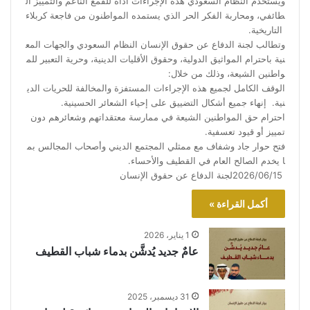
ويستخدم النظام السعودي هذه الإجراءات أداةً للقمع الناعم والتمييز ال
طائفي، ومحاربة الفكر الحر الذي يستمده المواطنون من فاجعة كربلاء
التاريخية.
وتطالب لجنة الدفاع عن حقوق الإنسان النظام السعودي والجهات المع
نية باحترام المواثيق الدولية، وحقوق الأقليات الدينية، وحرية التعبير للم
واطنين الشيعة، وذلك من خلال:
الوقف الكامل لجميع هذه الإجراءات المستفزة والمخالفة للحريات الدي
نية. إنهاء جميع أشكال التضييق على إحياء الشعائر الحسينية.
احترام حق المواطنين الشيعة في ممارسة معتقداتهم وشعائرهم دون
تمييز أو قيود تعسفية.
فتح حوار جاد وشفاف مع ممثلي المجتمع الديني وأصحاب المجالس بم
ا يخدم الصالح العام في القطيف والأحساء.
2026/06/15لجنة الدفاع عن حقوق الإنسان
أكمل القراءة »
1 يناير، 2026
عامٌ جديد يُدشَّن بدماء شباب القطيف
31 ديسمبر، 2025