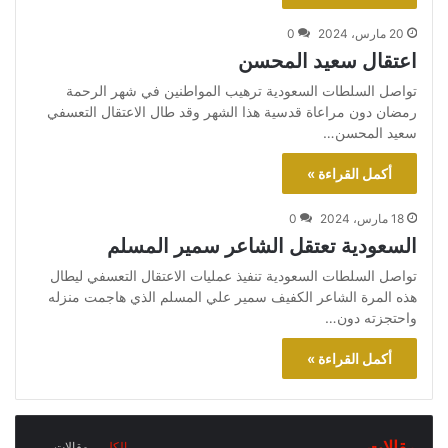
9
أنواع التعذيب
00:31
20 مارس، 2024
0
اعتقال سعيد المحسن
منذ التأسيس صنع آل سعود سجلاً بشعاً لحقوق
10
الإنسان
تواصل السلطات السعودية ترهيب المواطنين في شهر الرحمة
00:25
رمضان دون مراعاة قدسية هذا الشهر وقد طال الاعتقال التعسفي
سعيد المحسن…
نسيمة السادة
11
02:00
أكمل القراءة »
18 مارس، 2024
0
السعودية تعتقل الشاعر سمير المسلم
تواصل السلطات السعودية تنفيذ عمليات الاعتقال التعسفي ليطال
هذه المرة الشاعر الكفيف سمير علي المسلم الذي هاجمت منزله
واحتجزته دون…
أكمل القراءة »
الكل
مقالات