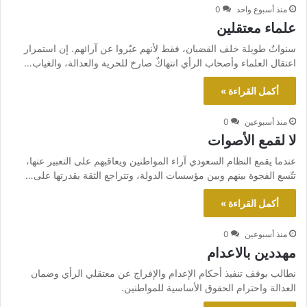
منذ أسبوع واحد
0
علماء معتقلين
سنواتٌ طويلة خلف القضبان، فقط لأنهم عبّروا عن آرائهم. إن استمرار
اعتقال العلماء وأصحاب الرأي انتهاكٌ صارخ للحرية والعدالة، والغياب…
أكمل القراءة »
منذ أسبوعين
0
لا لقمع الأصوات
عندما يقمع النظام السعودي آراء المواطنين ويعاقبهم على التعبير عنها،
تتّسع الفجوة بينهم وبين مؤسسات الدولة، وتتراجع الثقة بقدرتها على…
أكمل القراءة »
منذ أسبوعين
0
مهددين بالاعدام
نطالب بوقف تنفيذ أحكام الإعدام والإفراج عن معتقلي الرأي وضمان
العدالة واحترام الحقوق الأساسية للمواطنين.