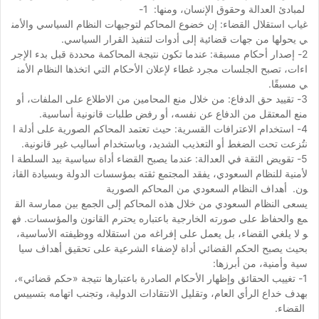
لمبادئ العدالة وحقوق الإنسان، ومنها: 1-
غياب استقلال القضاء: إن خضوع المحاكم لتوجيهات النظام السياسي والأمن
ي يحولها من جهات قضائية إلى أدوات لتنفيذ القرار السياسي.
2- إصدار أحكام مسبقة: عندما تكون نتيجة المحاكمة محددة قبل بدء الإجر
اءات، تصبح الجلسات مجرد غطاء لإعلان الأحكام التي اتخذها النظام الأمن
ي مسبقًا.
3- تقييد حق الدفاع: من خلال منع المحامين من الاطلاع على الملفات، أو
منع المعتقل من الدفاع عن نفسه، أو رفض طلبات قانونية أساسية.
4- استخدام الاعترافات القسرية: حيث تعتمد المحاكم الصورية على أدلة ا
نتُزعت تحت الضغط أو التعذيب الشديد، وباستخدام أساليب غير قانونية.
5- تقويض الثقة في العدالة: عندما يصبح القضاء أداة سياسية بيد السلطة ا
لأمنية للنظام السعودي، يفقد المجتمع ثقته بمؤسسات الدولة وبسيادة القان
ون. أهداف النظام السعودي من المحاكم الصورية
يسعى النظام السعودي من خلال هذه المحاكم إلى الجمع بين ممارسة الق
مع والحفاظ على صورته الخارجية باعتباره يحترم القانون والمؤسسات. فه
و لا يلغي القضاء، بل يعمل على إفراغه من استقلاله ووظيفته الأساسية،
بحيث يصبح الحكم القضائي أداة لإضفاء الشرعية على تحقيق أهداف سيا
سية وأمنية، من أبرزها:
1- تغييب الحقائق وإظهار الأحكام الصادرة باعتبارها نتيجة «حكم قضائي»،
بهدف خداع الرأي العام، وتقليل الانتقادات الدولية، وتجنب اتهامه بتسييس
القضاء.