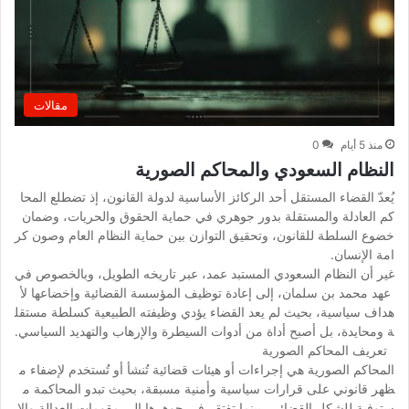
مقالات
منذ 5 أيام
0
النظام السعودي والمحاكم الصورية
يُعدّ القضاء المستقل أحد الركائز الأساسية لدولة القانون، إذ تضطلع المحا
كم العادلة والمستقلة بدور جوهري في حماية الحقوق والحريات، وضمان
خضوع السلطة للقانون، وتحقيق التوازن بين حماية النظام العام وصون كر
امة الإنسان.
غير أن النظام السعودي المستبد عمد، عبر تاريخه الطويل، وبالخصوص في
عهد محمد بن سلمان، إلى إعادة توظيف المؤسسة القضائية وإخضاعها لأ
هداف سياسية، بحيث لم يعد القضاء يؤدي وظيفته الطبيعية كسلطة مستقل
ة ومحايدة، بل أصبح أداة من أدوات السيطرة والإرهاب والتهديد السياسي.
تعريف المحاكم الصورية
المحاكم الصورية هي إجراءات أو هيئات قضائية تُنشأ أو تُستخدم لإضفاء م
ظهر قانوني على قرارات سياسية وأمنية مسبقة، بحيث تبدو المحاكمة م
ستوفية للشكل القضائي، بينما تفتقر في جوهرها إلى مقومات العدالة والا