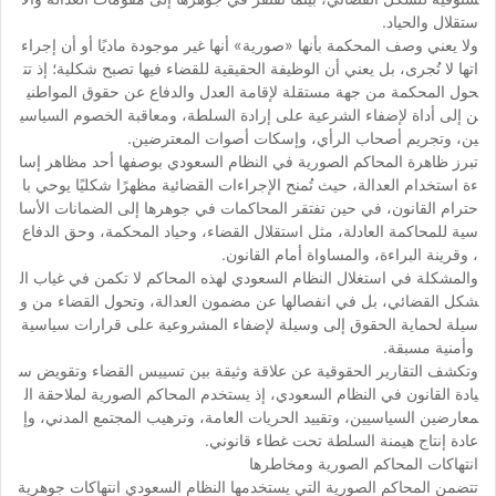
ستقلال والحياد.
ولا يعني وصف المحكمة بأنها «صورية» أنها غير موجودة ماديًا أو أن إجراء
اتها لا تُجرى، بل يعني أن الوظيفة الحقيقية للقضاء فيها تصبح شكلية؛ إذ تت
حول المحكمة من جهة مستقلة لإقامة العدل والدفاع عن حقوق المواطني
ن إلى أداة لإضفاء الشرعية على إرادة السلطة، ومعاقبة الخصوم السياسي
ين، وتجريم أصحاب الرأي، وإسكات أصوات المعترضين.
تبرز ظاهرة المحاكم الصورية في النظام السعودي بوصفها أحد مظاهر إسا
ءة استخدام العدالة، حيث تُمنح الإجراءات القضائية مظهرًا شكليًا يوحي با
حترام القانون، في حين تفتقر المحاكمات في جوهرها إلى الضمانات الأسا
سية للمحاكمة العادلة، مثل استقلال القضاء، وحياد المحكمة، وحق الدفاع
، وقرينة البراءة، والمساواة أمام القانون.
والمشكلة في استغلال النظام السعودي لهذه المحاكم لا تكمن في غياب ال
شكل القضائي، بل في انفصالها عن مضمون العدالة، وتحول القضاء من و
سيلة لحماية الحقوق إلى وسيلة لإضفاء المشروعية على قرارات سياسية
وأمنية مسبقة.
وتكشف التقارير الحقوقية عن علاقة وثيقة بين تسييس القضاء وتقويض س
يادة القانون في النظام السعودي، إذ يستخدم المحاكم الصورية لملاحقة ال
معارضين السياسيين، وتقييد الحريات العامة، وترهيب المجتمع المدني، وإ
عادة إنتاج هيمنة السلطة تحت غطاء قانوني.
انتهاكات المحاكم الصورية ومخاطرها
تتضمن المحاكم الصورية التي يستخدمها النظام السعودي انتهاكات جوهرية