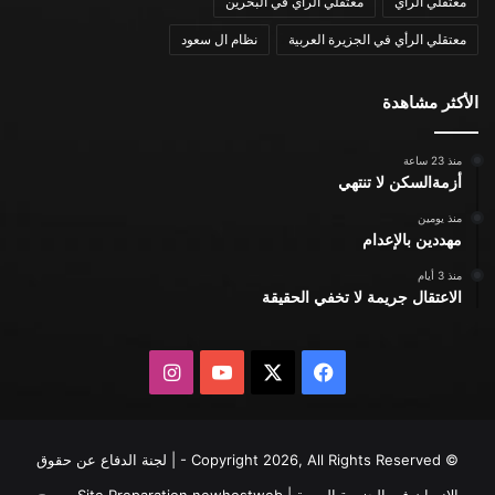
معتقلي الرأي
معتقلي الرأي في البحرين
معتقلي الرأي في الجزيرة العربية
نظام ال سعود
الأكثر مشاهدة
منذ 23 ساعة
أزمةالسكن لا تنتهي
منذ يومين
مهددين بالإعدام
منذ 3 أيام
الاعتقال جريمة لا تخفي الحقيقة
X
فيسبوك
يوتيوب
انستقرام
© Copyright 2026, All Rights Reserved - | لجنة الدفاع عن حقوق
الإنسان في الجزيرة العربية | Site Preparation
newhostweb
يسمح