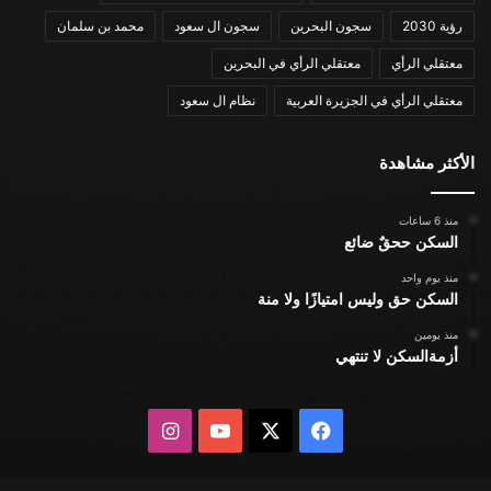
رؤية 2030
سجون البحرين
سجون ال سعود
محمد بن سلمان
معتقلي الرأي
معتقلي الرأي في البحرين
معتقلي الرأي في الجزيرة العربية
نظام ال سعود
الأكثر مشاهدة
منذ 6 ساعات
السكن ححقٌ ضائع
منذ يوم واحد
السكن حق وليس امتيازًا ولا منة
منذ يومين
أزمةالسكن لا تنتهي
X
فيسبوك
يوتيوب
انستقرام