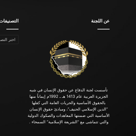
عن اللجنة
التصنيفات
التصنيفات
تأسست لجنة الدفاع عن حقوق الإنسان في شبه
الجزيرة العربية عام 1413 هـ ـ 1992م إيماناً منها
بالحقوق الأساسية والحريات العامة التي كفلها
“الدين الإسلامي الحنيف”، ومبادئ حقوق الإنسان
الأساسية التي ضمنتها المعاهدات والصكوك الدولية
والتي تتماشى مع “الشريعة الإسلامية” السمحاء .