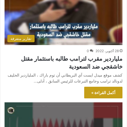
تقارير متفرقة
28 أكتوبر، 2022
0
ملياردير مقرب لترامب طالبه باستثمار مقتل
خاشقجي ضد السعودية
كشف موقع ميدل ايست آي البريطاني أن توم باراك ، الملياردير الحليف
لدونالد ترامب وجامع التبرعات للرئيس السابق ، أدلى…
أكمل القراءة »