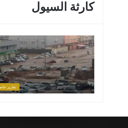
كارثة السيول
تقارير خاص