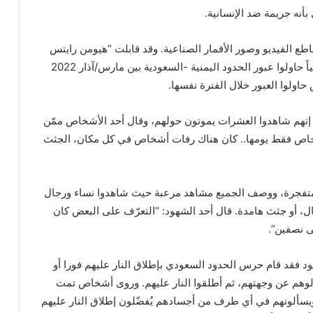
أنه جريمة ضد الإنسانية.
قاطع الفيديو وصور الأقمار الصناعية. وقد قابلت “هيومن رايتس
ووتش” 42 شخصاً، بينهم 38 مهاجراً وطالب لجوء إثيوبياً حاولوا عبور الحدود اليمنية -السعودية بين مارس/آذار 2022
وا إنهم شاهدوا العشرات يموتون حولهم، وقال أحد الأشخاص ممّن
1 شخصاً، نجا سبعة أشخاص فقط يومها.. كان هناك رفات أشخاص في كل مكان، الجثث
لمتفجرة، ووصف الجميع مشاهد مرعبة حيث شاهدوا نساء ورجال
ل، أو جثث هامدة. قال أحد الشهود: “التعرّف على البعض كان
ى نصفين”.
فحة أنه بحسب الشهود فقد قام حرس الحدود السعودي بإطلاق النار عليهم فورا أو
لوهم عن وجهتهم، ثم أطلقوا النار عليهم. وروى أشخاص تمت
ويسألونهم في أي طرف من أجسادهم يُفضّلون إطلاق النار عليهم