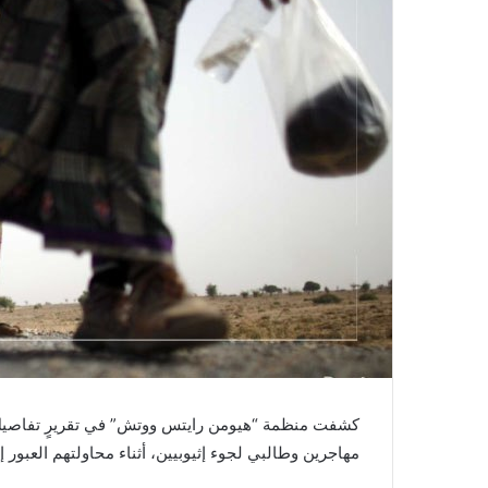
كشفت منظمة “هيومن رايتس ووتش” في تقريرٍ تفاصيل 
مهاجرين وطالبي لجوء إثيوبيين، أثناء محاولتهم العبور إلى السعودية بين