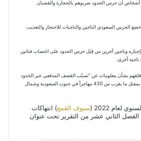
ى أشخاص أن حرس الحدود ضربوهم بالحجارة والقضبان
ضع الحرس السعودي الناجين والناجيات للاحتجاز والتعذيب
وّعة ما رواه صبيٌ عمره 17 عاماً عن إجباره وناجين آخرين من قِبَل حرس الحدود على اغتصاب فتاتين
ناجية أخرى.
ن قلقهم بشأن معلومات عن “تسبّب القصف المدفعي عبر الحدود
ونيران الأسلحة الصغيرة من قبل قوات الأمن السعودية بمقتل ما يقرب من 430 مهاجراً في جنوب السعودية وشمال
ي لعام 2022 (
سيوف القمع
) انتهاكات
الفصل الثاني عشر من التقرير تحت عنوان