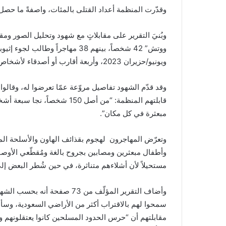
وقدّرت المنظمة أعداد القتلى بالمئات، واصفةً ما حصل ب
وبُنيَ التقرير على مقابلاتٍ مع شهود وتحليل الصور وم
ويونيو/حزيران 2023، وأربعة أقارب أو أصدقاء لأشخاص حاولوا العبور خلال الفترة نفسها.
وقد قدّم الشهود تفاصيل مروّعة عمّا تعرضوا له، وقال
قابلتهم المنظمة: “من أصل 50
مبعثرة في كل مكان”.
وتعرّض المهاجرون لهجوم بقذائف الهاون والأسلحة ا
وأطفال مبعثرين ومصابين بجروح بالغة ومُقطّعي الأوصا
مستحيلاً لأن أشلاءهم متناثرة، في حين شُطر البعض إل
وأضاف التقرير المؤلّف من 73 ص
سمحوا لهم بالاقتراب أكثر من الأراضي السعودية، وسأ
مقابلتهم أن “حرس الحدود المسلحين كانوا يعتقلونهم 