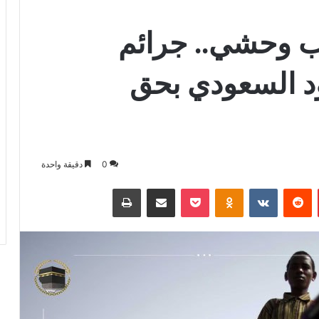
ب وحشي.. جرائم
د السعودي بحق
0
دقيقة واحدة
بينتيريست
بوكيت
Odnoklassniki
مشاركة عبر البريد
طباعة