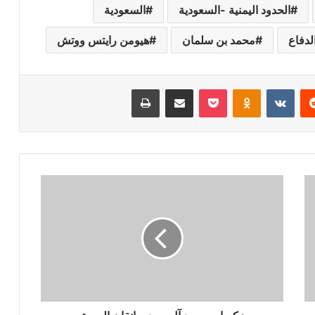
الحدود اليمنية -السعودية
السعودية
لدفاع
محمد بن سلمان
هيومن رايتس ووتش
ريست
بوكيت
Odnoklassniki
مشاركة عبر البريد
طباعة