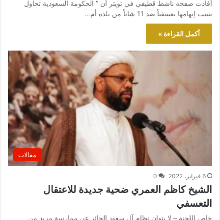
أفادت صفحة ناشط قطيفي في تويتر أن ” الحكومة السعودية تحاول
تثبيت إتهامها تعسفياً ضد 11 شاباً من بلدة أم…
أكمل القراءة »
مقالات
6 فبراير، 2022
0
الشيخ كاظم العمري ضحية جديدة للاعتقال
التعسفي
خاص اللجنة – لا يتوان نظام آل سعود الجائر عن ممارسة مزيد من