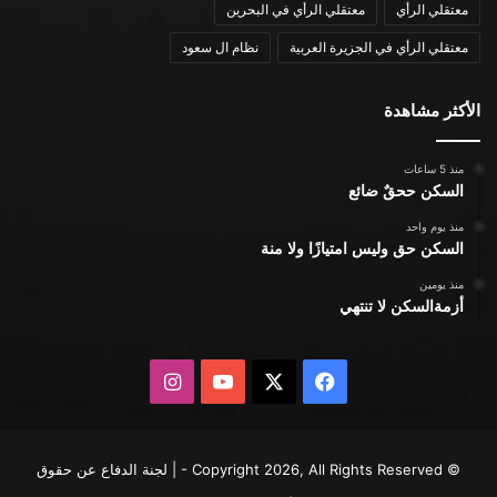
معتقلي الرأي
معتقلي الرأي في البحرين
معتقلي الرأي في الجزيرة العربية
نظام ال سعود
الأكثر مشاهدة
منذ 5 ساعات
السكن ححقٌ ضائع
منذ يوم واحد
السكن حق وليس امتيازًا ولا منة
منذ يومين
أزمةالسكن لا تنتهي
X
فيسبوك
يوتيوب
انستقرام
© Copyright 2026, All Rights Reserved - | لجنة الدفاع عن حقوق