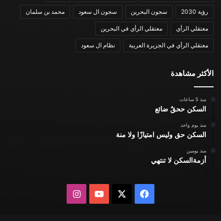
رؤية 2030
سجون البحرين
سجون ال سعود
محمد بن سلمان
معتقلي الرأي
معتقلي الرأي في البحرين
معتقلي الرأي في الجزيرة العربية
نظام ال سعود
الأكثر مشاهدة
منذ 5 ساعات
السكن ححقٌ ضائع
منذ يوم واحد
السكن حق وليس امتيازًا ولا منة
منذ يومين
أزمةالسكن لا تنتهي
X
فيسبوك
يوتيوب
انستقرام