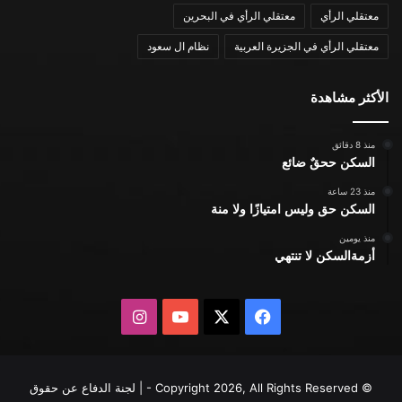
معتقلي الرأي
معتقلي الرأي في البحرين
معتقلي الرأي في الجزيرة العربية
نظام ال سعود
الأكثر مشاهدة
منذ 8 دقائق
السكن ححقٌ ضائع
منذ 23 ساعة
السكن حق وليس امتيازًا ولا منة
منذ يومين
أزمةالسكن لا تنتهي
X
فيسبوك
يوتيوب
انستقرام
© Copyright 2026, All Rights Reserved - | لجنة الدفاع عن حقوق