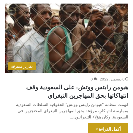
تقارير متفرقة
6 ديسمبر، 2022
0
هيومن رايتس ووتش: على السعودية وقف
انتهاكاتها بحق المهاجرين التيغراي
اتهمت منظمة “هيومن رايتس ووتش” الحقوقية السلطات السعودية
بممارسة انتهاكاتٍ مروّعة بحق المهاجرين التيغراي المحتجزين في
السعودية. وكان هؤلاء التيغرانيون…
أكمل القراءة »