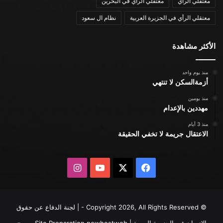
معتقلي الرأي
معتقلي الرأي في البحرين
معتقلي الرأي في الجزيرة العربية
نظام ال سعود
الأكثر مشاهدة
منذ يوم واحد
أزمةالسكن لا تنتهي
منذ يومين
مهددين بالإعدام
منذ 3 أيام
الاعتقال جريمة لا تخفي الحقيقة
X
فيسبوك
يوتيوب
انستقرام
© Copyright 2026, All Rights Reserved - | لجنة الدفاع عن حقوق
الإنسان في الجزيرة العربية | Site Preparation
newhostweb
يسمح