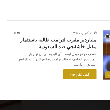
28 أكتوبر، 2022
0
ملياردير مقرب لترامب طالبه باستثمار
مقتل خاشقجي ضد السعودية
كشف موقع ميدل ايست آي البريطاني أن توم باراك ،
الملياردير الحليف لدونالد ترامب وجامع التبرعات للرئيس
السابق ، أدلى…
أكمل القراءة »
ة