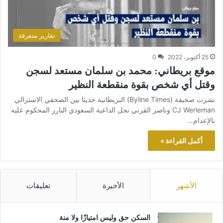
تقارير متفرقة
25 أكتوبر، 2022
0
موقع بريطاني: محمد بن سلمان مستعد لسجن
وقتل أي شخص بقوة منقطعة النظير
نشرت صحيفة (Byline Times) البريطانية حديثا بين الصحفي الاسترالي
CJ Werleman وناصر القرني نجل الداعية السعودي البارز المحكوم عليه
بالإعدام…
أكمل القراءة »
الأشهر
الأخيرة
تعليقات
السكن حق وليس امتيازًا ولا منة