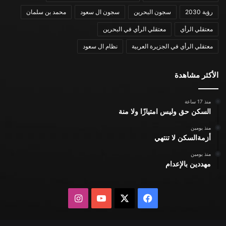
رؤية 2030
سجون البحرين
سجون ال سعود
محمد بن سلمان
معتقلي الرأي
معتقلي الرأي في البحرين
معتقلي الرأي في الجزيرة العربية
نظام ال سعود
الأكثر مشاهدة
منذ 17 ساعة
السكن حق وليس امتيازًا ولا منة
منذ يومين
أزمةالسكن لا تنتهي
منذ يومين
مهددين بالإعدام
X
فيسبوك
يوتيوب
انستقرام