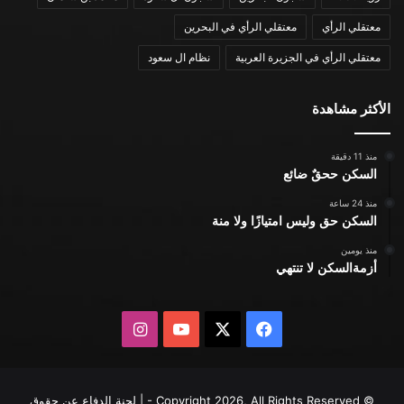
معتقلي الرأي
معتقلي الرأي في البحرين
معتقلي الرأي في الجزيرة العربية
نظام ال سعود
الأكثر مشاهدة
منذ 11 دقيقة
السكن ححقٌ ضائع
منذ 24 ساعة
السكن حق وليس امتيازًا ولا منة
منذ يومين
أزمةالسكن لا تنتهي
X
فيسبوك
يوتيوب
انستقرام
© Copyright 2026, All Rights Reserved - | لجنة الدفاع عن حقوق