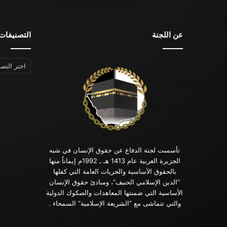
عن اللجنة
التصنيفات
التصنيفات
تأسست لجنة الدفاع عن حقوق الإنسان في شبه
الجزيرة العربية عام 1413 هـ ـ 1992م إيماناً منها
بالحقوق الأساسية والحريات العامة التي كفلها
“الدين الإسلامي الحنيف”، ومبادئ حقوق الإنسان
الأساسية التي ضمنتها المعاهدات والصكوك الدولية
والتي تتماشى مع “الشريعة الإسلامية” السمحاء .