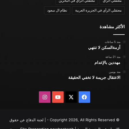
معتقلي الرأي
معتقلي الرأي في البحرين
معتقلي الرأي في الجزيرة العربية
نظام ال سعود
الأكثر مشاهدة
منذ 5 ساعات
أزمةالسكن لا تنتهي
منذ 21 ساعة
مهددين بالإعدام
منذ يومين
الاعتقال جريمة لا تخفي الحقيقة
X
فيسبوك
يوتيوب
انستقرام
© Copyright 2026, All Rights Reserved - | لجنة الدفاع عن حقوق
الإنسان في الجزيرة العربية | Site Preparation
newhostweb
يسمح