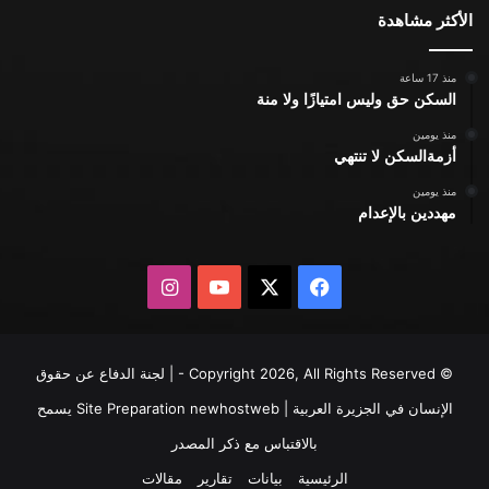
الأكثر مشاهدة
منذ 17 ساعة
السكن حق وليس امتيازًا ولا منة
منذ يومين
أزمةالسكن لا تنتهي
منذ يومين
مهددين بالإعدام
X
فيسبوك
يوتيوب
انستقرام
© Copyright 2026, All Rights Reserved - | لجنة الدفاع عن حقوق
الإنسان في الجزيرة العربية | Site Preparation
newhostweb
يسمح
بالاقتباس مع ذكر المصدر
الرئيسية
بيانات
تقارير
مقالات