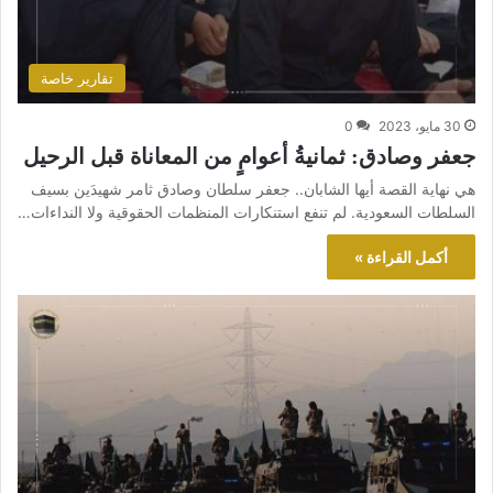
تقارير خاصة
30 مايو، 2023
0
جعفر وصادق: ثمانيةُ أعوامٍ من المعاناة قبل الرحيل
هي نهاية القصة أيها الشابان.. جعفر سلطان وصادق ثامر شهيدَين بسيف
السلطات السعودية. لم تنفع استنكارات المنظمات الحقوقية ولا النداءات…
أكمل القراءة »