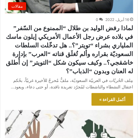
مقالات
16 أبريل، 2022
0
لماذا رفض الوليد بن طلال “الممنوع من السّفر”
في بلاده عرض رجل الأعمال الأمريكي إيلون ماسك
الملياري بشراء “تويتر”؟.. هل تدخّلت السلطات
السعوديّة بقراره وألم تُغلَق قناته “العرب” بإدارة
خاشقجي؟.. وكيف سيكون شكل “التويتر” إن أُطلق
له العنان وبدون “الذباب”؟
مِلف الحُريّات في العربيّة السعوديّة، ملفٌّ مُحرجٌ للأخيرة غربيّاً، بحُكم
اعتقال النشطاء والناشطات لمُجرّد تغريدة ناقدة، أو حتى دعاء، ويعود…
أكمل القراءة »