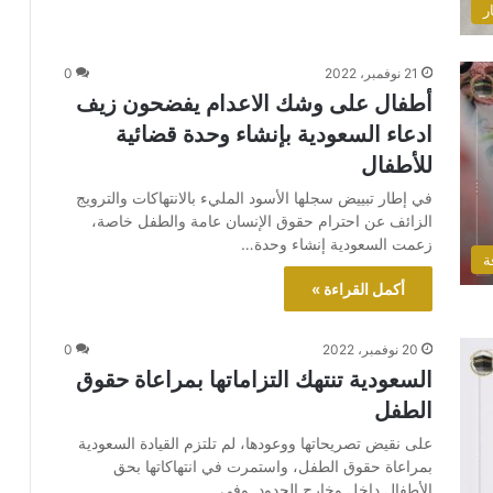
ر
21 نوفمبر، 2022
0
أطفال على وشك الاعدام يفضحون زيف
ادعاء السعودية بإنشاء وحدة قضائية
للأطفال
في إطار تبييض سجلها الأسود المليء بالانتهاكات والترويج
الزائف عن احترام حقوق الإنسان عامة والطفل خاصة،
زعمت السعودية إنشاء وحدة…
ة
أكمل القراءة »
20 نوفمبر، 2022
0
السعودية تنتهك التزاماتها بمراعاة حقوق
الطفل
على نقيض تصريحاتها ووعودها، لم تلتزم القيادة السعودية
بمراعاة حقوق الطفل، واستمرت في انتهاكاتها بحق
الأطفال داخل وخارج الحدود. وفي…