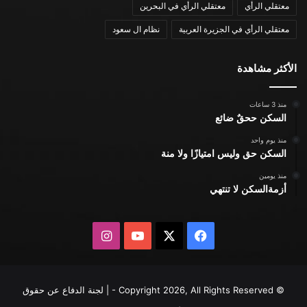
معتقلي الرأي
معتقلي الرأي في البحرين
معتقلي الرأي في الجزيرة العربية
نظام ال سعود
الأكثر مشاهدة
منذ 3 ساعات
السكن ححقٌ ضائع
منذ يوم واحد
السكن حق وليس امتيازًا ولا منة
منذ يومين
أزمةالسكن لا تنتهي
X
فيسبوك
يوتيوب
انستقرام
© Copyright 2026, All Rights Reserved - | لجنة الدفاع عن حقوق