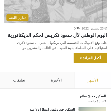
تقارير اللجنة
23 سبتمبر، 2022
0
اليوم الوطني لآل سعود تكريس لحكم الديكتاتورية
على وقع الانتهاكات الجسيمة التي يرتكبها ، يحيي آل سعود ذكرى
استيلائهم على السلطة بقوة السيف في الثالث والعشرين من…
أكمل القراءة »
الأشهر
الأخيرة
تعليقات
السكن ححقٌ ضائع
منذ 3 ساعات
السكن حق وليس امتيازًا ولا منة