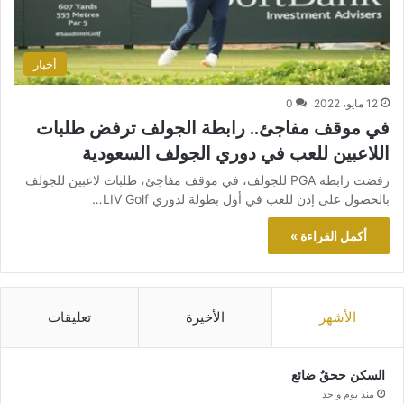
أخبار
12 مايو، 2022
0
في موقف مفاجئ.. رابطة الجولف ترفض طلبات
اللاعبين للعب في دوري الجولف السعودية
رفضت رابطة PGA للجولف، في موقف مفاجئ، طلبات لاعبين للجولف
بالحصول على إذن للعب في أول بطولة لدوري LIV Golf…
أكمل القراءة »
الأشهر
الأخيرة
تعليقات
السكن ححقٌ ضائع
منذ يوم واحد