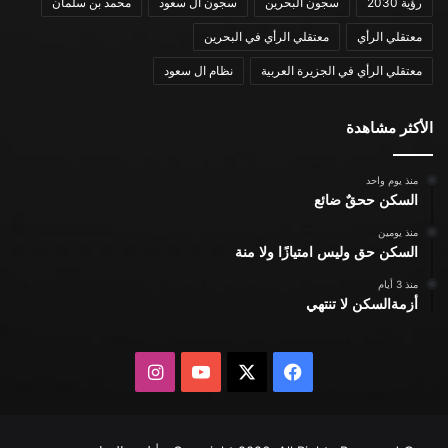
رؤية 2030
سجون البحرين
سجون ال سعود
محمد بن سلمان
معتقلي الرأي
معتقلي الرأي في البحرين
معتقلي الرأي في الجزيرة العربية
نظام ال سعود
الأكثر مشاهدة
منذ يوم واحد
السكن ححقٌ ضائع
منذ يومين
السكن حق وليس امتيازًا ولا منة
منذ 3 أيام
أزمةالسكن لا تنتهي
X
فيسبوك
يوتيوب
انستقرام