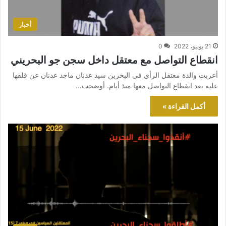
أخبار
21 يونيو، 2022
0
انقطاع التواصل مع معتقل داخل سجن جو البحريني
أعربت والدة معتقل الرأي في البحرين سيد عدنان ماجد عدنان عن قلقها
عليه بعد انقطاع التواصل معها منذ أيام. أوضحت…
أكمل القراءة »