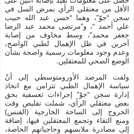
حصل على معلومات تفيد بإصابة اثنين على
الأقل من معتقلي الرأي بمرض السل في
سجن “جوّ”، وهما “حسن عبد الله حبيب
علي أحمد “، و”مرتضى محمد عبد الرضا
جعفر محمد”، وسط مخاوف من إصابة
آخرين في ظل الإهمال لطبي الواضح،
وعدم وجود معلومات رسمية واضحة بشأن
الوضع الصحي للمعتقلين.
ولفت المرصد الأورومتوسطي إلى أنّ
سياسة الإهمال الطبي تتزامن مع اتخاذ
إدارة سجن “جوّ” إجراءات تعسفية بحق
بعض معتقلي الرأي، شملت تقليص وقت
الخروج إلى الساحة الخارجية (الفنس)
ومنع التقاء وتجمع المعتقلين فيها، إضافة
إلى مصادرة ملابسهم وحاجياتهم الخاصة،