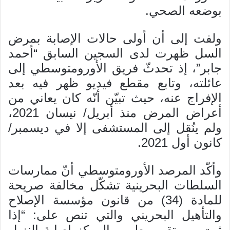
بوضعه الصحي.
ولفت إلى أن أولى حالات الإصابة بمرض
السل ظهرت لدى السجين السابق “أحمد
جابر”، إذ تحدثّ فريق الأورومتوسطي إلى
عائلته، وتابع مقطع فيديو ظهر فيه بعد
الإفراج عنه، حيث تبيّن أنّه كان يعاني من
أعراض المرض منذ أبريل/ نيسان 2021،
ولم ينُقل إلى المستشفى إلا في ديسمبر/
كانون أول 2021.
وأكّد المرصد الأورومتوسطي أنّ ممارسات
السلطات البحرينية تشكّل مخالفة صريحة
للمادة (34) من قانون مؤسسة الإصلاح
والتأهيل البحريني والتي تنص على: “إذا
ثبت من تقرير طبيب المركز إصابة النزيل