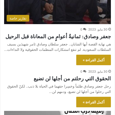
تقارير خاصة
30 مايو، 2023
0
جعفر وصادق: ثمانيةُ أعوامٍ من المعاناة قبل الرحيل
هي نهاية القصة أيها الشابان.. جعفر سلطان وصادق ثامر شهيدَين بسيف
السلطات السعودية. لم تنفع استنكارات المنظمات الحقوقية ولا النداءات…
أكمل القراءة »
30 مايو، 2023
0
الحقوق التي رحلتم من أجلها لن تضيع
رحل جعفر وصادق ظلماً وخسِرا حقهما في الحياة بلا ذنب.. لكنّ الحقوق
التي رحلوا من أجلها لن تضيع، ودمهم لن…
أكمل القراءة »