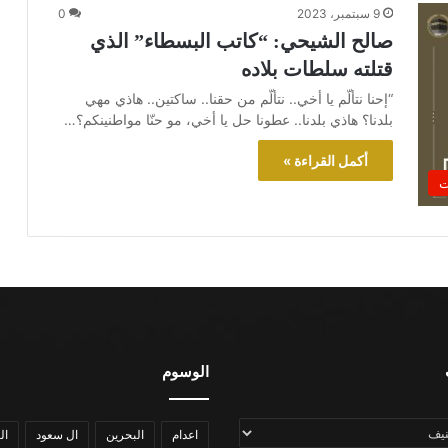
9 سبتمبر، 2023
0
صالح الشيحي: “كاتب البسطاء” الذي
قتلته سلطات بلاده
“إحنا نتألّم يا أخي.. نتألّم من حقنا.. ساكتين.. هاذي مهي
بلدنا؟ هاذي بلدنا.. عطونا حل يا أخي، مو حنّا مواطنينكم؟…
أكمل القراءة »
ت
الوسوم
اعدام
البحرين
ال سعود
ال