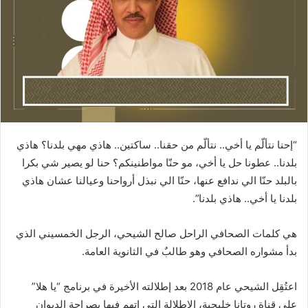
“إحنا نتألّم يا أخي.. نتألّم من حقنا.. ساكتين.. هاذي مهي بلدنا؟ هاذي
بلدنا.. عطونا حل يا أخي، مو حنّا مواطنينكم؟ حنا لو يصير شي بكرا
بالبلد حنّا الي ندافع عنها، حنّا الي نبذل أرواحنا وعيالنا عشان هاذي
بلدنا يا أخي.. هاذي بلدنا”.
هي كلمات الصحافي الراحل صالح الشيحي، الرجل الخمسيني الذي
بدأ مشواره الصحافي وهو طالبٌ في الثانوية العامة.
اعتُقِل الشيحي عام 2018 بعد إطلالته الأخيرة في برنامج “يا هلا”
على قناة روتانا خليجية، الإطلالة التي اتهم فيها بصراحةٍ الديوان