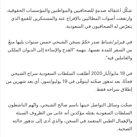
شكّل اعتقاله صدمةٍ للصحافيين والمواطنين والمؤسسات الحقوقية،
وارتفعت أصوات المطالبين بالإفراج عنه والمستنكرين للقمع الذي
يتعرّض له الصحافيون في السعودية.
في فبراير/شباط صدر حكمٌ بسجن الشيحي خمس سنوات يليها منعٌ
من السفر للمدة نفسها، بتهمة “القدح والإساءة إلى الديوان الملكي
والعاملين فيه”.
في 19 مايو/أيار 2020 أطلقت السلطات السعودية سراح الشيحي
فجأةً، بعد تدهور صحّته ليتوفّى في 19 يوليو/تموز، أي بعد شهرين من
إطلاق سراحه فقط.
ضجّت وسائل التواصل حينها باسم صالح الشيحي، واتّهم الناشطون
السلطات السعودية بقتله مؤكدين أنه عانى من الظروف السيئة
والإهمال الطبي المتعمد في السجن، والذي أدى إلى تدهور حالته
الصحية.