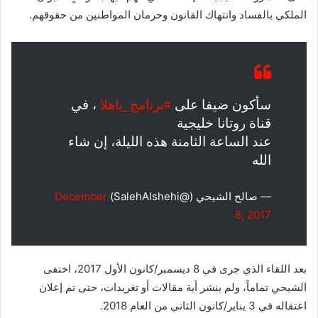
الملكي بالفساد وانتهاك القانون وحرمان المواطنين من حقوقهم.
سأكون ضيفا على
#برنامج_ياهلا
، في
قناة روتانا خليجية
عند الساعة الثامنة هذه الليلة، إن شاء
الله
— صالح الشيحي (@SalehAlshehi)
December
8, 2017
بعد اللقاء الذي جرى في 8 ديسمبر/كانون الأول 2017، اختفى
الشيحي تماماً، ولم ينشر أية مقالات أو تغريدات، حتى تم إعلان
اعتقاله في 3 يناير/كانون الثاني من العام 2018.