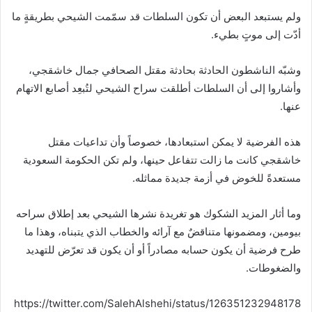
ولم يستبعد البعض أن تكون السلطات قد سمّمت الشيحي بطريقةٍ ما
أدّت إلى موتٍ بطيء.
وشبّه الناشطون الحادثة بحادثة مقتل الصحافي جمال خاشقجي،
وأشاروا إلى أن السلطات أطلقت سراح الشيحي لتُبعِد أصابع الاتهام
عنها.
هذه الفرضية لا يمكن استبعادها، خصوصاً وأن تداعيات مقتل
خاشقجي كانت ما زالت تتفاعل حينها، ولم تكن الحكومة السعودية
مستعدةً للخوض في أزمة جديدة مماثله.
وما أثار المزيد الشكوك هو تغريدة نشرها الشيحي بعد إطلاق سراحه
بيومين، ومضمونها متناقضٌ مع آرائه والخطاب الذي يتبناه، وهذا ما
طرح فرضية أن يكون حسابه مصادراً أو أن يكون قد تعرّض للتهديد
والضغوطات.
https://twitter.com/SalehAlshehi/status/126351232948178