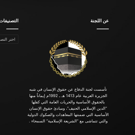
عن اللجنة
التصنيفات
التصنيفات
تأسست لجنة الدفاع عن حقوق الإنسان في شبه
الجزيرة العربية عام 1413 هـ ـ 1992م إيماناً منها
بالحقوق الأساسية والحريات العامة التي كفلها
“الدين الإسلامي الحنيف”، ومبادئ حقوق الإنسان
الأساسية التي ضمنتها المعاهدات والصكوك الدولية
والتي تتماشى مع “الشريعة الإسلامية” السمحاء .