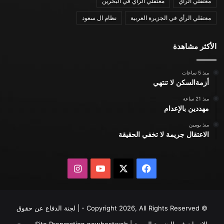
معتقلي الرأي
معتقلي الرأي في البحرين
معتقلي الرأي في الجزيرة العربية
نظام ال سعود
الأكثر مشاهدة
منذ 5 ساعات
أزمةالسكن لا تنتهي
منذ 21 ساعة
مهددين بالإعدام
منذ يومين
الاعتقال جريمة لا تخفي الحقيقة
X
فيسبوك
يوتيوب
انستقرام
© Copyright 2026, All Rights Reserved - | لجنة الدفاع عن حقوق
الإنسان في الجزيرة العربية | Site Preparation
newhostweb
يسمح