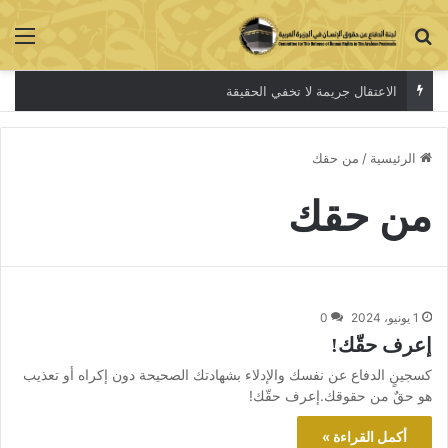
بحث عن
الق
الاعتقال جريمة لا تخفي الحقيقة
الرئيسية
/
من حقك
من حقك
1 يونيو، 2024
0
إعرف حقّك!
كسجينٍ الدفاع عن نفسك والإدلاء بشهادتك الصحيحة دون إكراه أو تعذيب
هو حقٌ من حقوقك.إعرف حقّك!
أكمل القراءة »