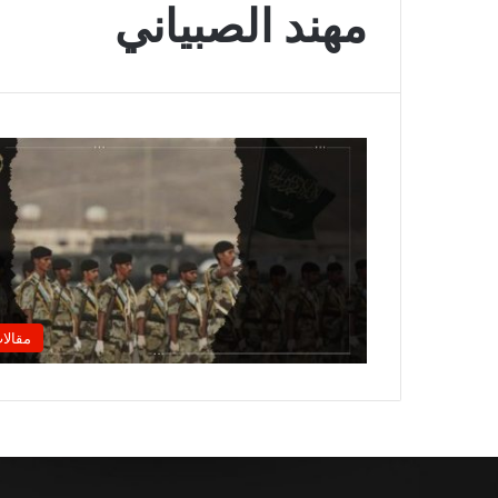
مهند الصبياني
مقالا