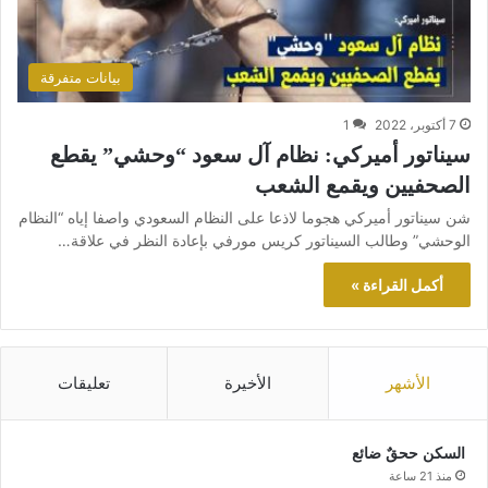
بيانات متفرقة
7 أكتوبر، 2022
1
سيناتور أميركي: نظام آل سعود “وحشي” يقطع
الصحفيين ويقمع الشعب
شن سيناتور أميركي هجوما لاذعا على النظام السعودي واصفا إياه “النظام
الوحشي” وطالب السيناتور كريس مورفي بإعادة النظر في علاقة…
أكمل القراءة »
الأشهر
الأخيرة
تعليقات
السكن ححقٌ ضائع
منذ 21 ساعة