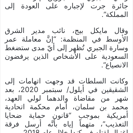
جائرة جرت لإجباره على العودة إلى
المملكة”.
وقال مايكل بيج، نائب مدير الشرق
الأوسط في المنظمة: “إنَّ معاملة عمر
وسارة الجبري تُظهِر إلى أيّ مدى ستضغط
السعودية على الأشخاص الذين يرفضون
الانصياع”.
وكانت السلطات قد وجهت اتهامات إلى
الشقيقين في أيلول/ سبتمبر 2020، بعد
شهر من مقاضاة والدهما لولي العهد،
محمد بن سلمان، أمام محكمة اتحادية
أمريكية بموجب “قانون حماية ضحايا
التعذيب”، متهماً إياه بأنَّه أرسل فرقة
اغتيال لقتله في كندا خلال عام 2018.