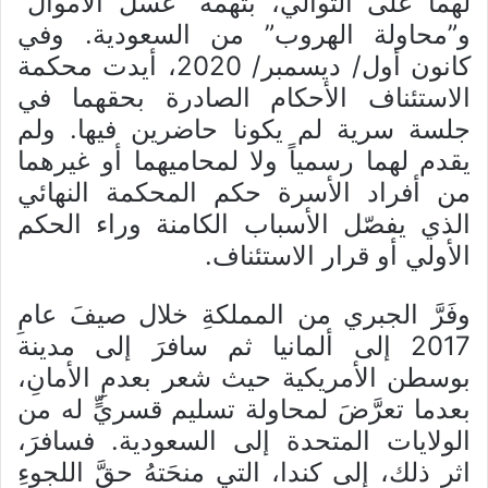
لهما على التوالي، بتهمة “غسل الأموال”
و”محاولة الهروب” من السعودية. وفي
كانون أول/ ديسمبر/ 2020، أيدت محكمة
الاستئناف الأحكام الصادرة بحقهما في
جلسة سرية لم يكونا حاضرين فيها. ولم
يقدم لهما رسمياً ولا لمحاميهما أو غيرهما
من أفراد الأسرة حكم المحكمة النهائي
الذي يفصّل الأسباب الكامنة وراء الحكم
الأولي أو قرار الاستئناف.
وفَرَّ الجبري من المملكةِ خلال صيفَ عامِ
2017 إلى ألمانيا ثم سافرَ إلى مدينة
بوسطن الأمريكية حيث شعر بعدمِ الأمانِ،
بعدما تعرَّضَ لمحاولة تسليم قسريٍّ له من
الولايات المتحدة إلى السعودية. فسافرَ،
اثر ذلك، إلى كندا، التي منحَتهُ حقَّ اللجوءِ