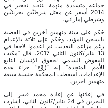
جماعة متشددة متهمة بتنفيذ تفجير في
2014 أسفر عن مقتل شرطيَّين بحرينيَّين
وشرطي إماراتي.
حُكم على ستة متهمين آخرين في القضية
بالسجن المؤبد، وحُكم على ثلاثة بالإعدام
رغم مزاعم التعذيب ثم أُعدموا لاحقا في
13 يناير/كانون الثاني 2017. قال “مكتب
المفوض السامي لحقوق الإنسان التابع
للأمم المتحدة” إنه “رُوِّع” جراء هذه
الإعدامات. أسقطت المحكمة جنسية سبعة
متهمين آخرين.
في إعلانها عن إعادة محمد قسرا إلى
البحرين في 24 يناير/كانون الثاني، أشارت