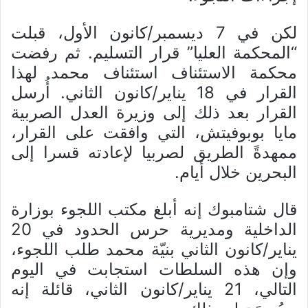
لكن في 7 ديسمبر/كانون الأول، قبلت
“المحكمة العليا” قرار التسليم. ثم رفضت
محكمة الاستئناف استئناف محمد لهذا
القرار في 18 يناير/كانون الثاني. أُرسل
القرار بعد ذلك إلى وزيرة العدل الصربية
مايا بوبوفيتش، التي وافقت على القرار،
ممهدةً الطريق لصربيا لإعادته قسرا إلى
البحرين خلال أيام.
قال شتامبوك إنه أبلغ مكتب اللجوء بوزارة
الداخلية ومديرية حرس الحدود في 20
يناير/كانون الثاني بنيّة محمد طلب اللجوء،
وإن هذه السلطات استجابت في اليوم
التالي، 21 يناير/كانون الثاني، قائلة إنه