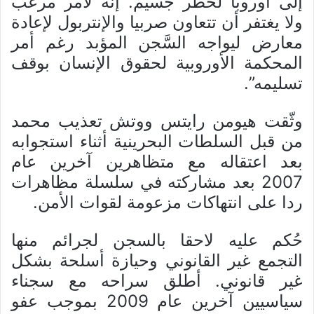
إلى أوروبا لخطر جسيم. إنه لأمر مرعب
ولا يغتفر أن تتعاون صربيا والإنتربول لإعادة
معارض ليواجه السَّجن المؤبد رغم أمر
المحكمة الأوروبية لحقوق الإنسان بوقف
تسليمه”.
وثّقت هيومن رايتس ووتش تعذيب محمد
من قبل السلطات البحرينية أثناء استجوابه
بعد اعتقاله مع متظاهرين آخرين عام
2007 بعد مشاركته في سلسلة مظاهرات
ردا على انتهاكات مزعومة لقوات الأمن.
حُكم عليه لاحقا بالسجن لجرائم منها
التجمع غير القانوني وحيازة أسلحة بشكل
غير قانوني. أطلق سراحه مع سجناء
سياسيين آخرين عام 2009 بموجب عفو