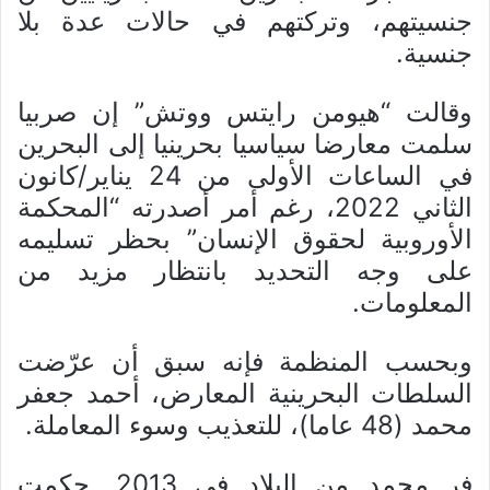
جنسيتهم، وتركتهم في حالات عدة بلا
جنسية.
وقالت “هيومن رايتس ووتش” إن صربيا
سلمت معارضا سياسيا بحرينيا إلى البحرين
في الساعات الأولى من 24 يناير/كانون
الثاني 2022، رغم أمر أصدرته “المحكمة
الأوروبية لحقوق الإنسان” بحظر تسليمه
على وجه التحديد بانتظار مزيد من
المعلومات.
وبحسب المنظمة فإنه سبق أن عرّضت
السلطات البحرينية المعارض، أحمد جعفر
محمد (48 عاما)، للتعذيب وسوء المعاملة.
فر محمد من البلاد في 2013. حكمت