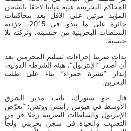
المحاكم البحرينية عليه غيابيا لاحقا بالسَّجن
المؤبد مرتين على الأقل بعد محاكمات
جائرة على ما يبدو. في 2015، جرّدته
السلطات البحرينية من جنسيته، وتركته بلا
جنسية.
بدأت صربيا إجراءات تسليم المجرمين بعد
أن أصدر “الإنتربول”، هيئة الشرطة الدولية،
إنذار “نشرة حمراء” بناء على طلب
البحرين.
قال جو ستورك، نائب مدير الشرق
الأوسط في هيومن رايتس ووتش: “يعرّض
الإنتربول والسلطات الصربية رجلا فر من
التعذيب والحياة في سجن بحريني ولجأ