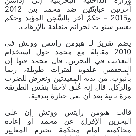
وزارة الداخلية البحرينية إلى إدانتين
أخريين غيابيّتَين ضد محمد بين 2012
و2015 – حكمٌ آخر بالسَّجن المؤبد وحكم
بعشر سنوات لجرائم متعلقة بالإرهاب.
يضم تقريرٌ لـ هيومن رايتس ووتش في
2010 مقابلةً مع محمد حول استخدام
التعذيب في البحرين. قال محمد فيها إن
المحققين علقوه لفترات طويلة، ربما
بأنبوب، من يديه المقيدتين وتعرض للضرب
والركل. قال إنه عُلّق لاحقا بنفس الطريقة
مرة ثانية بعد أن نفى حيازة بندقية.
قالت هيومن رايتس ووتش إن على
البحرين الإفراج عن محمد أو إعادة
محاكمته أمام محكمة تحترم المعايير