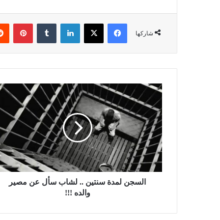
فيسبوك
X
لينكدإن
بينتي
شاركها
السجن لمدة سنتين .. لشاب سأل عن مصير
والده !!!