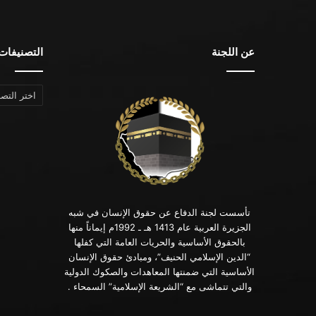
عن اللجنة
التصنيفات
التصنيفات
تأسست لجنة الدفاع عن حقوق الإنسان في شبه
الجزيرة العربية عام 1413 هـ ـ 1992م إيماناً منها
بالحقوق الأساسية والحريات العامة التي كفلها
“الدين الإسلامي الحنيف”، ومبادئ حقوق الإنسان
الأساسية التي ضمنتها المعاهدات والصكوك الدولية
والتي تتماشى مع “الشريعة الإسلامية” السمحاء .