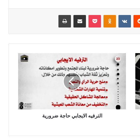
ريست
بوكيت
Odnoklassniki
مشاركة عبر البريد
طباعة
الترفيه الايجابي حاجة ضرورية