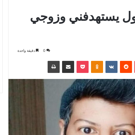
تربول يستهدفني وزوجي
0
دقيقة واحدة
بينتيريست
بوكيت
Odnoklassniki
مشاركة عبر البريد
طباعة