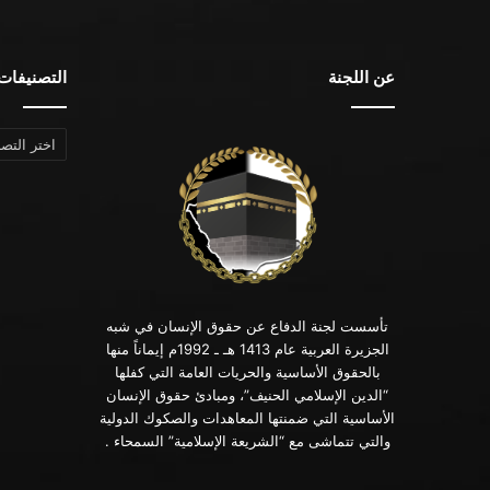
عن اللجنة
التصنيفات
التصنيفات
تأسست لجنة الدفاع عن حقوق الإنسان في شبه
الجزيرة العربية عام 1413 هـ ـ 1992م إيماناً منها
بالحقوق الأساسية والحريات العامة التي كفلها
“الدين الإسلامي الحنيف”، ومبادئ حقوق الإنسان
الأساسية التي ضمنتها المعاهدات والصكوك الدولية
والتي تتماشى مع “الشريعة الإسلامية” السمحاء .