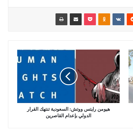
ريست
بوكيت
Odnoklassniki
مشاركة عبر البريد
طباعة
هيومن رايتس ووتش: السعودية تنتهك القرار
الدولي بإعدام القاصرين