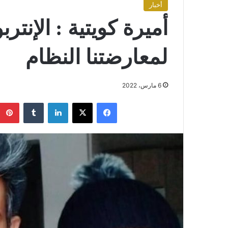
أخبار
أميرة كويتية : الإن
لمعارضتنا النظام
6 مارس، 2022
فيسبوك
X
لينكدإن