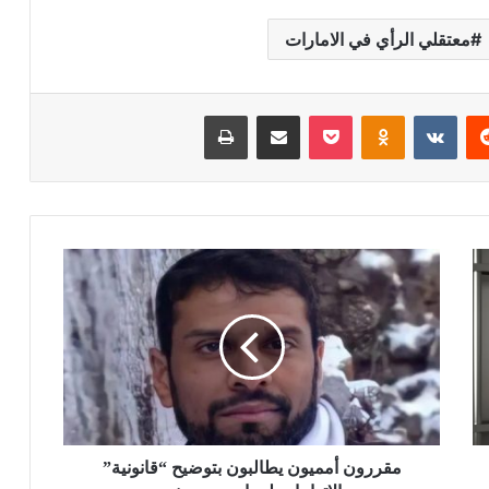
معتقلي الرأي في الامارات
ريست
بوكيت
Odnoklassniki
مشاركة عبر البريد
طباعة
مقررون أمميون يطالبون بتوضيح “قانونية”