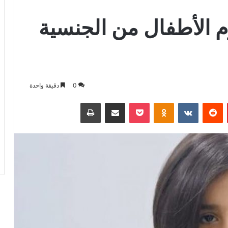
م الأطفال من الجنسية
0
دقيقة واحدة
بينتيريست
بوكيت
Odnoklassniki
مشاركة عبر البريد
طباعة