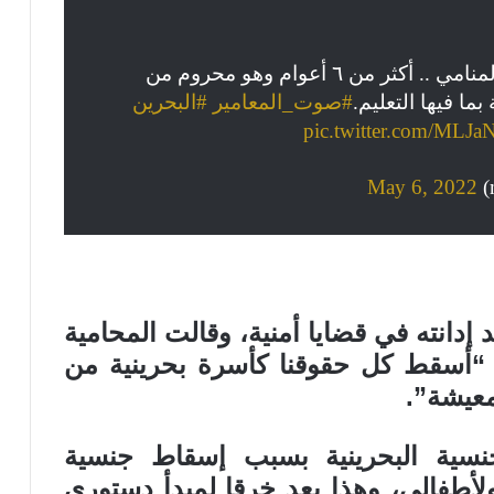
– ابن المحامية بلقيس المنامي .. أكثر من ٦ أعوام وهو محروم من
ما فيها التعليم.
#صوت_المعامير
#البحرين
pic.twitter.com/MLJ
May 6, 2022
دانته في قضايا أمنية، وقالت المحامية
 “أسقط كل حقوقنا كأسرة بحرينية من
معيشة”.
سية البحرينية بسبب إسقاط جنسية
لأطفالي، وهذا يعد خرقا لمبدأ دستوري