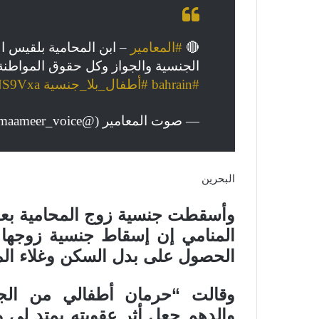
🔴
#المعامير
الجنسية والجواز وكل حقوق المواطنة ب
#bahrain
#أطفال_بلا_جنسية
aNS9Vxa
— صوت المعامير (@maameer_voice)
البحرين
وأسقطت جنسية زوج المحامية بعد إ
المنامي إن إسقاط جنسية زوجها
الحصول على بدل السكن وغلاء ال
وقالت “حرمان أطفالي من الجن
والدهم جعل أثر عقوبته يمتد لي و