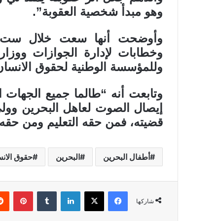
وهو مبدأ شخصية العقوبة”.
وأوضحت أنها سعت خلال ست س
وخطابات لإدارة الجوازات ووزارة 
وللمؤسسة الوطنية لحقوق الانسان 
وتابعت أنه “طالما جميع الجهات
إيصال الصوت لعاهل البحرين وولي
قضيته، فمن حقه التعليم ومن حقه 
أطفال البحرين
البحرين
حقوق الانس
فيسبوك
X
لينكدإن
بينتي
شاركها