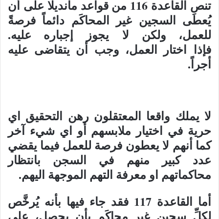
تنص القاعدة 116 من قواعد مانديلا على أن
يُعطَى السجين غير المحاكَم دائماً فرصةً
للعمل، ولكن لا يجوز إجباره عليه.
فإذا اختار العمل، وجب أن يتقاضى عليه
أجراً.
لا يملك واقعا المعتقلون رهن التحقيق اي
حرية في اختيار ملابسهم أو اي شيء آخر
كما أنهم لا يعطون فرصة للعمل فيما يقضي
عدد كبير منهم في السجن بانتظار
محاكماتهم او معرفة التهم الموجهة اليهم.
أما القاعدة 117 فقد جاء فيها بأنه يُرخَّص
لكلِّ سجين غير محاكَم بأن يحصل، على