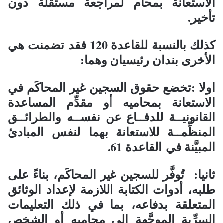
الاستعانة بمحام لمراجعة مستقلة دون
تأخير.
كذلك بالنسبة للقاعدة 120 فقد تضمنت هي
الأخرى بندان رئيسيان وهما:
اولا :تخضع حقوق السجين غير المحاكَم في
الاستعانة بمحاميه أو مقدِّم المساعدة
القانونيــة للدفــاع عن نفســه والطرائــق
المنظِّمــة للاستعانة بهما لنفس المبادئ
المبيَّنة في القاعدة 61.
ثانيا: تُوفَّر للسجين غير المحاكَم، بناءً على
طلبه، أدوات الكتابة اللازمة لإعداد الوثائق
المتعلقة بدفاعه، بما في ذلك التعليمات
السرِّية الموجَّهة إلى محاميه أو الشخص