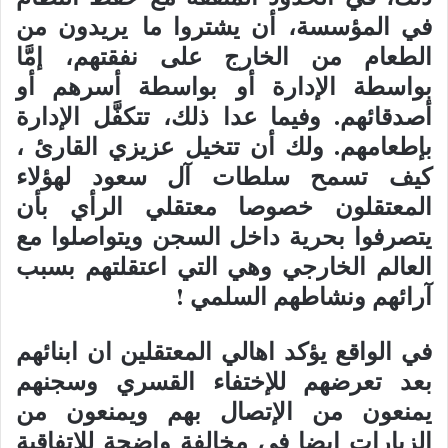
في المؤسسة، أن يشتروا ما يريدون من
الطعام من الخارج على نفقتهم، إمَّا
بواسطة الإدارة أو بواسطة أسرهم أو
أصدقائهم. وفيما عدا ذلك، تتكفَّل الإدارة
بإطعامهم. ولك أن تتخيل عزيزي القارئ ،
كيف تسمح سلطات آل سعود لهؤلاء
المعتقلون خصوصا معتقلي الرأي بأن
يتصرفوا بحرية داخل السجن ويتواصلوا مع
العالم الخارجي وهي التي اعتقلتهم بسبب
آرائهم ونشاطهم السلمي !
في الواقع يؤكد اهالي المعتقلين ان ابنائهم
بعد تعرضهم للإختفاء القسري وسجنهم
يمنعون من الإتصال بهم ويمنعون من
الزيارات ايضا في مخالفة واضحة للإتفاقية