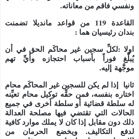
ونفسي فاقم من معاناته.
القاعدة 119 من قواعد مانديلا تضمنت
بندان رئيسيان هما :
اولا :لكلِّ سجين غير محاكَم الحق في أن
يُبلَّغ فوراً بأسباب احتجازه وأيِّ تهم
موجَّهة إليه.
ثانيا إذا لم يكن للسجين غير المحاكَم محام
اختاره بنفسه، فمن حقِّه توكيل محام تعيِّنه
له سلطة قضائية أو سلطة أخرى في جميع
الحالات التي تقتضي فيها مصلحة العدالة
ذلك دون مقابل إذا كان لا يملك موارد كافية
لدفع التكاليف. ويخضع الحرمان من