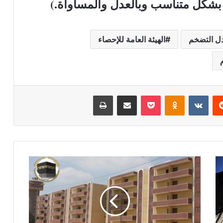
 بشكل متناسب وبالعدل والمساواة.)
دل التضخم
الهيئة العامة للإحصاء
ريست
بوكيت
Odnoklassniki
مشاركة عبر البريد
طباعة