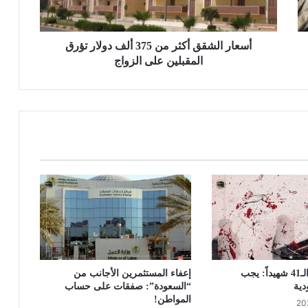
أسعار الشقق أكثر من 375 ألف دولار تؤرق
المقبلين على الزواج
ذكرى مجزرة الـ41 شهيداً: يجب
إعفاء المستثمرين الأجانب من
دية
“السعودة”: صفقات على حساب
المواطن!